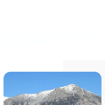
Asesoría
express online
en decoración
No renuncies a mejorar tu calidad de vida por falta
de tiempo o presupuesto