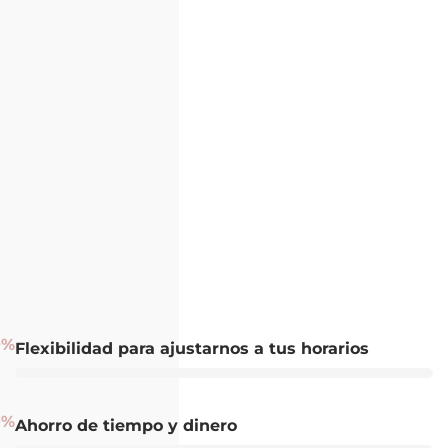
0
%
Flexibilidad para ajustarnos a tus horarios
0
%
Ahorro de tiempo y dinero